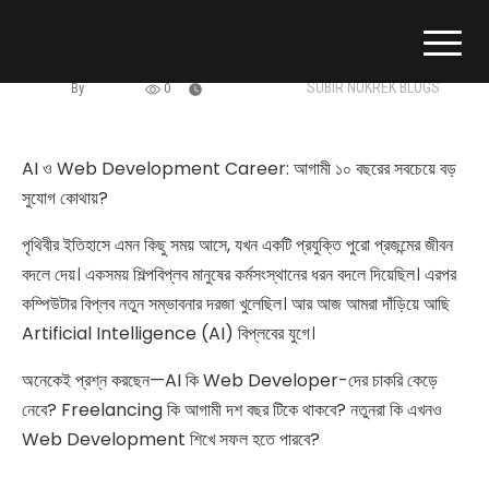
Subir Nokrek
Professional Google AI Certified Specialist
SUBIR NOKREK BLOGS
By
Admin
0
June 20, 2026
AI ও Web Development Career: আগামী ১০ বছরের সবচেয়ে বড়
সুযোগ কোথায়?
পৃথিবীর ইতিহাসে এমন কিছু সময় আসে, যখন একটি প্রযুক্তি পুরো প্রজন্মের জীবন
বদলে দেয়। একসময় শিল্পবিপ্লব মানুষের কর্মসংস্থানের ধরন বদলে দিয়েছিল। এরপর
কম্পিউটার বিপ্লব নতুন সম্ভাবনার দরজা খুলেছিল। আর আজ আমরা দাঁড়িয়ে আছি
Artificial Intelligence (AI) বিপ্লবের যুগে।
অনেকেই প্রশ্ন করছেন—AI কি Web Developer-দের চাকরি কেড়ে
নেবে? Freelancing কি আগামী দশ বছর টিকে থাকবে? নতুনরা কি এখনও
Web Development শিখে সফল হতে পারবে?