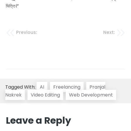
ভিত্তি।”
Previous:
Next:
ফ্রিল্যান্সিং ২০২৬–২০৩৬: আগামী
কিভাবে শুরু করবেন ফ্রিল্যান্সিং?
দশকের সবচেয়ে শক্তিশালী
ভিশন ২০৩৬ কেমন হবে?
ক্যারিয়ার ও অর্থনৈতিক বিপ্লব
Tagged With:
AI
Freelancing
Pranjal
Nakrek
Video Editing
Web Development
Leave a Reply