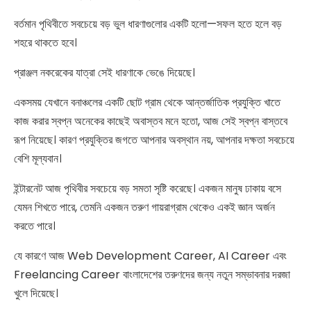
বর্তমান পৃথিবীতে সবচেয়ে বড় ভুল ধারণাগুলোর একটি হলো—সফল হতে হলে বড়
শহরে থাকতে হবে।
প্রাঞ্জল নকরেকের যাত্রা সেই ধারণাকে ভেঙে দিয়েছে।
একসময় যেখানে বনাঞ্চলের একটি ছোট গ্রাম থেকে আন্তর্জাতিক প্রযুক্তি খাতে
কাজ করার স্বপ্ন অনেকের কাছেই অবাস্তব মনে হতো, আজ সেই স্বপ্ন বাস্তবে
রূপ নিয়েছে। কারণ প্রযুক্তির জগতে আপনার অবস্থান নয়, আপনার দক্ষতা সবচেয়ে
বেশি মূল্যবান।
ইন্টারনেট আজ পৃথিবীর সবচেয়ে বড় সমতা সৃষ্টি করেছে। একজন মানুষ ঢাকায় বসে
যেমন শিখতে পারে, তেমনি একজন তরুণ গায়রাগ্রাম থেকেও একই জ্ঞান অর্জন
করতে পারে।
যে কারণে আজ Web Development Career, AI Career এবং
Freelancing Career বাংলাদেশের তরুণদের জন্য নতুন সম্ভাবনার দরজা
খুলে দিয়েছে।