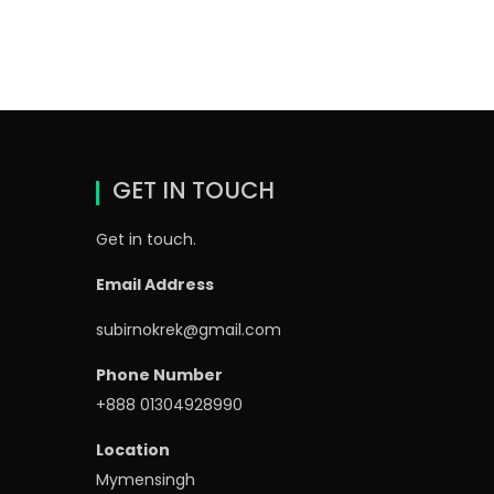
GET IN TOUCH
Get in touch.
Email Address
subirnokrek@gmail.com
Phone Number
+888 01304928990
Location
Mymensingh