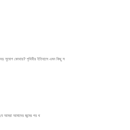
ঙ্গনে: প্রাঞ্জল নকরেকের AI ও Web Development সাফল
যোগ কোথায়? পৃথিবীর ইতিহাসে এমন কিছু স
খন যে আমরা আমাদের জন্মের পর থ