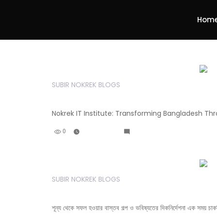
Hom
Subir Nokrek
Professional Google AI Certified Specialist
SUBIR NOKREK BLOGS
Best IT Institute in Banglad
Nokrek IT Institute: Transforming Bangladesh Th
0
June 21, 2026
Leave A Comment
SUBIR NOKREK BLOGS
কিভাবে শুরু করবেন ফ্রিল্যান্সিং? ভিশন ২০
শূন্য থেকে সফল হওয়ার বাস্তব গল্প ও ভবিষ্যতের দিকনির্দেশনা এক সময় 