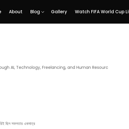
e
About
Blog
Gallery
Watch FIFA World Cup L
esh
rough AI, Technology, Freelancing, and Human Resourc
৩৬ কেমন হবে?
চাকরিই ছিল সফলতার একমাত্র